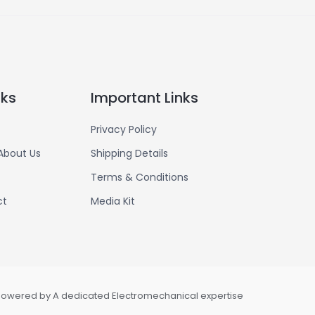
nks
Important Links
Privacy Policy
About Us
Shipping Details
Terms & Conditions
ct
Media Kit
Powered by A dedicated Electromechanical expertise