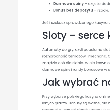
Darmowe spiny
– często doda
Bonus bez depozytu
– rzadki
Jeśli szukasz sprawdzonego kasyna o
Sloty – serce
Automaty do gry, czyli popularne slo
różnorodność tematów i mechanik. 
znajdzie coś dla siebie. Wiele kasyn
darmowe spiny i rundy bonusowe w s
Jak wybrać n
Przy wyborze polskiego kasyna online
innych graczy. Bonusy są ważne, ale
promocji – warunki obrotu mogą się 