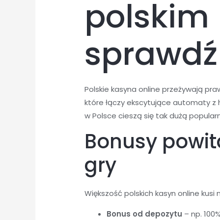
polskim 
sprawdź 
Polskie kasyna online przeżywają praw
które łączy ekscytujące automaty z ho
w Polsce cieszą się tak dużą popular
Bonusy powita
gry
Większość polskich kasyn online kus
Bonus od depozytu
– np. 100